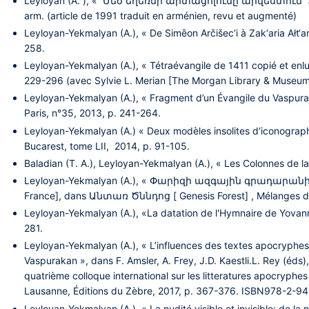
Leyloyan (A. ), « Մեծ եղեռնի արտացոլումը արվեստում » [Le 
arm. (article de 1991 traduit en arménien, revu et augmenté)
Leyloyan-Yekmalyan (A.), « De Simēon Arčišec‘i à Zak‘aria Ałt‘
258.
Leyloyan-Yekmalyan (A.), « Tétraévangile de 1411 copié et enlu
229-296 (avec Sylvie L. Merian [The Morgan Library & Museum
Leyloyan-Yekmalyan (A.), « Fragment d’un Évangile du Vaspuraka
Paris, n°35, 2013, p. 241-264.
Leyloyan-Yekmalyan (A.) « Deux modèles insolites d’iconograp
Bucarest, tome LII, 2014, p. 91-105.
Baladian (T. A.), Leyloyan-Yekmalyan (A.), « Les Colonnes de l
Leyloyan-Yekmalyan (A.), « Փարիզի ազգային գրադարանի թի
France], dans Անտառ Ծննդոց [ Genesis Forest] , Mélanges déd
Leyloyan-Yekmalyan (A.), «La datation de l'Hymnaire de Yovannê
281.
Leyloyan-Yekmalyan (A.), « L’influences des textes apocryphes
Vaspurakan », dans F. Amsler, A. Frey, J.D. Kaestli.L. Rey (éds
quatrième colloque international sur les litteratures apocryphe
Lausanne, Éditions du Zèbre, 2017, p. 367-376. ISBN978-2-9
Leyloyan-Yekmalyan (A.), « La nudité visible et invisible: de l