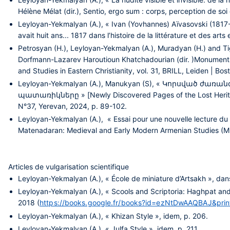
Hélène Mélat (dir.), Sentio, ergo sum : corps, perception de soi
Leyloyan-Yekmalyan (A.), « Ivan (Yovhannes) Aïvasovski (1817-1
avait huit ans... 1817 dans l’histoire de la littérature et des 
Petrosyan (H.), Leyloyan-Yekmalyan (A.), Muradyan (H.) and Tigr
Dorfmann-Lazarev Haroutioun Khatchadourian (dir. )Monuments 
and Studies in Eastern Christianity, vol. 31, BRILL, Leiden | Bo
Leyloyan-Yekmalyan (A.), Manukyan (S), « Կորսված
պատառիկները » [Newly Discovered Pages of the Lost Heritage:
N°37, Yerevan, 2024, p. 89-102.
Leyloyan-Yekmalyan (A.), « Essai pour une nouvelle lecture du 
Matenadaran: Medieval and Early Modern Armenian Studies (M
Articles de vulgarisation scientifique
Leyloyan-Yekmalyan (A.), « École de miniature d’Artsakh », dan
Leyloyan-Yekmalyan (A.), « Scools and Scriptoria: Haghpat an
2018 (
https://books.google.fr/books?id=ezNtDwAAQBAJ&print
Leyloyan-Yekmalyan (A.), « Khizan Style », idem, p. 206.
Leyloyan-Yekmalyan (A.), « Julfa Style », idem, p. 211.