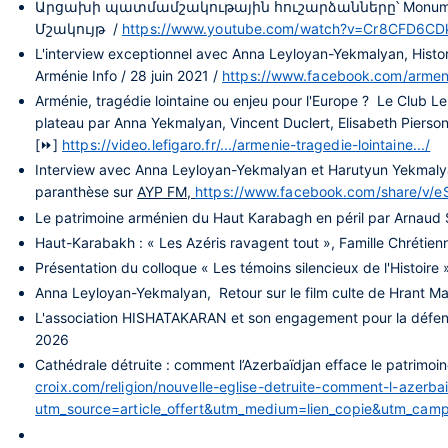
Արցախի պատմամշակութային հուշարձանները՝ Monumentwa
Մշակույթ /
https://www.youtube.com/watch?v=Cr8CFD6C
L'interview exceptionnel avec Anna Leyloyan-Yekmalyan, Histor
Arménie Info / 28 juin 2021 /
https://www.facebook.com/armen
Arménie, tragédie lointaine ou enjeu pour l'Europe ? Le Club Le
plateau par Anna Yekmalyan, Vincent Duclert, Elisabeth Pierson
[⏩]
https://video.lefigaro.fr/.../armenie-tragedie-lointaine.../
Interview avec Anna Leyloyan-Yekmalyan et Harutyun Yekmalyan
paranthèse sur
AYP FM,
https://www.facebook.com/share/v
Le patrimoine arménien du Haut Karabagh en péril par Arnaud Sp
Haut-Karabakh : « Les Azéris ravagent tout », Famille Chrétien
Présentation du colloque « Les témoins silencieux de l'Histoir
Anna Leyloyan-Yekmalyan, Retour sur le film culte de Hrant Mat
L'association HISHATAKARAN et son engagement pour la défense 
2026
Cathédrale détruite : comment l’Azerbaïdjan efface le patrimoi
croix.com/religion/nouvelle-eglise-detruite-comment-l-azerb
utm_source=article_offert&utm_medium=lien_copie&utm_campa