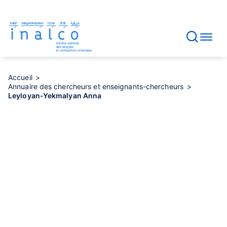
Gestion des consentements
Aller
au
contenu
principal
Accueil
Annuaire des chercheurs et enseignants-chercheurs
Leyloyan-Yekmalyan Anna