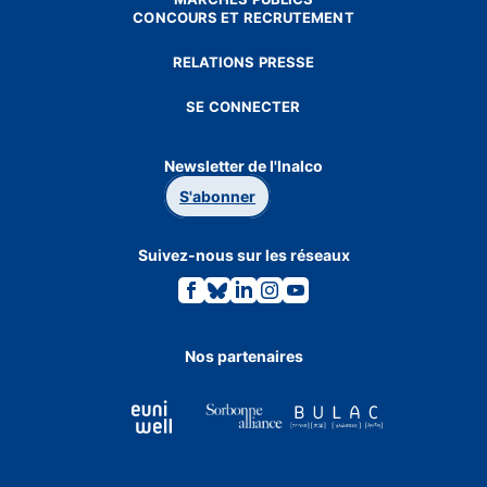
CONCOURS ET RECRUTEMENT
RELATIONS PRESSE
SE CONNECTER
Newsletter de l'Inalco
S'abonner
Suivez-nous sur les réseaux
Lien
Lien
Lien
Lien
Lien
vers
vers
vers
vers
vers
la
la
la
la
la
page
page
page
page
page
Facebook.
Bluesky.
Linkedin.
Instagram.
Youtube.
Nos partenaires