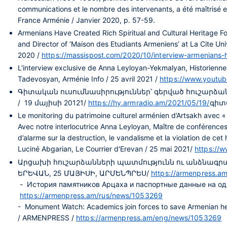
communications et le nombre des intervenants, a été maîtrisé 
France Arménie / Janvier 2020, p. 57-59.
Armenians Have Created Rich Spiritual and Cultural Heritage F
and Director of ‘Maison des Etudiants Armeniens’ at La Cite Uni
2020 /
https://massispost.com/2020/10/interview-armenians-h
L'interview exclusive de Anna Leyloyan-Yekmalyan, Historienne 
Tadevosyan, Arménie Info / 25 avril 2021 /
https://www.yout
Գիտական ուսումնասիրություններ՝ գերված հուշարձա
/ 19 մայիսի 20121/
https://hy.armradio.am/2021/05/19/
գիտ
Le monitoring du patrimoine culturel arménien d’Artsakh avec
Avec notre interlocutrice Anna Leyloyan, Maître de conférences à
d’alarme sur la destruction, le vandalisme et la violation de cet
Luciné Abgarian, Le Courrier d'Erevan / 25 mai 2021/
https://w
Արցախի հուշարձանների պատմությունն ու անձնագրայի
ԵՐԵՎԱՆ, 25 ՄԱՅԻՍԻ, ԱՐՄԵՆՊՐԵՍ/
https://armenpress.
- История памятников Арцаха и паспортные данные на од
https://armenpress.am/rus/news/1053269
- Monument Watch: Academics join forces to save Armenian her
/ ARMENPRESS /
https://armenpress.am/eng/news/1053269