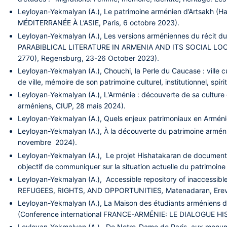
Leyloyan-Yekmalyan (A.), Le patrimoine arménien d’Artsakh (
MÉDITERRANÉE À L’ASIE, Paris, 6 octobre 2023).
Leyloyan-Yekmalyan (A.), Les versions arméniennes du récit du m
PARABIBLICAL LITERATURE IN ARMENIA AND ITS SOCIAL LOCATI
2770), Regensburg, 23-26 October 2023).
Leyloyan-Yekmalyan (A.), Chouchi, la Perle du Caucase : ville c
de ville, mémoire de son patrimoine culturel, institutionnel, spi
Leyloyan-Yekmalyan (A.), L'Arménie : découverte de sa culture
arméniens, CIUP, 28 mais 2024).
Leyloyan-Yekmalyan (A.), Quels enjeux patrimoniaux en Arméni
Leyloyan-Yekmalyan (A.), À la découverte du patrimoine arménien
novembre 2024).
Leyloyan-Yekmalyan (A.), Le projet Hishatakaran de documentati
objectif de communiquer sur la situation actuelle du patrimoin
Leyloyan-Yekmalyan (A.), Accessible repository of inaccessib
REFUGEES, RIGHTS, AND OPPORTUNITIES
,
Matenadaran, Erev
Leyloyan-Yekmalyan (A.), La Maison des étudiants arméniens de l
(Conference international FRANCE-ARMÉNIE: LE DIALOGUE HIST
Leyloyan-Yekmalyan (A.), De Notre-Dame de Paris, aux monuments