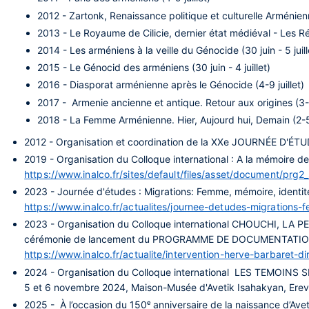
2012 - Zartonk, Renaissance politique et culturelle Arménienn
2013 - Le Royaume de Cilicie, dernier état médiéval - Les Ré
2014 - Les arméniens à la veille du Génocide (30 juin - 5 juill
2015 - Le Génocid des arméniens (30 juin - 4 juillet)
2016 - Diasporat arménienne après le Génocide (4-9 juillet)
2017 - Armenie ancienne et antique. Retour aux origines (3-8 
2018 - La Femme Arménienne. Hier, Aujourd hui, Demain (2-5 
2012 - Organisation et coordination de la XXe JOURNÉE D'ÉT
2019 - Organisation du Colloque international : A la mémoire 
https://www.inalco.fr/sites/default/files/asset/document/prg2
2023 - Journée d'études : Migrations: Femme, mémoire, identité
https://www.inalco.fr/actualites/journee-detudes-migration
2023 - Organisation du Colloque international CHOUCHI, LA PERLE
cérémonie de lancement du PROGRAMME DE DOCUMENTATION E
https://www.inalco.fr/actualite/intervention-herve-barbaret
2024 - Organisation du Colloque international LES TEMO
5 et 6 novembre 2024, Maison-Musée d'Avetik Isahakyan, Ere
2025 - À l’occasion du 150ᵉ anniversaire de la naissance d’Ave