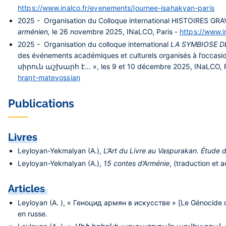
https://www.inalco.fr/evenements/journee-isahakyan-paris
2025 - Organisation du Colloque international HISTOIRES G
arménien,
le
26 novembre 2025, INaLCO, Paris -
https://www.i
2025 - Organisation du colloque international
LA SYMBIOSE D
des
événements académiques et culturels organisés à l’occasi
սիրուն աշխարհ է… », les 9 et 10 décembre 2025, INaLCO, P
hrant-matevossian
Publications
Livres
Leyloyan-Yekmalyan (A.),
L’Art du Livre au Vaspurakan. Étude 
Leyloyan-Yekmalyan (A.),
15 contes d’Arménie
, (traduction et
Articles
Leyloyan (A. ), « Геноцид армян в искусстве » [Le Génocide d
en russe.