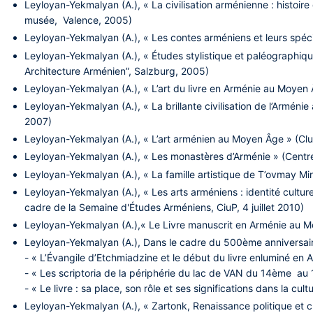
Leyloyan-Yekmalyan (A.), « La civilisation arménienne : histoire
musée, Valence, 2005)
Leyloyan-Yekmalyan (A.), « Les contes arméniens et leurs spéci
Leyloyan-Yekmalyan (A.), « Études stylistique et paléographiqu
Architecture Arménien”, Salzburg, 2005)
Leyloyan-Yekmalyan (A.), « L’art du livre en Arménie au Moye
Leyloyan-Yekmalyan (A.),​ « La brillante civilisation de l’Arméni
2007)
Leyloyan-Yekmalyan (A.), « L’art arménien au Moyen Âge » (Cl
Leyloyan-Yekmalyan (A.), « Les monastères d’Arménie » (Centr
Leyloyan-Yekmalyan (A.), « La famille artistique de T’ovmay Mi
Leyloyan-Yekmalyan (A.), « Les arts arméniens : identité cultu
cadre de la Semaine d'Études Arméniens, CiuP, 4 juillet 2010)
Leyloyan-Yekmalyan (A.),« Le Livre manuscrit en Arménie au M
Leyloyan-Yekmalyan (A.), Dans le cadre du 500ème anniversai
- « L’Évangile d’Etchmiadzine et le début du livre enluminé en
- « Les scriptoria de la périphérie du lac de VAN du 14ème au 
- « Le livre : sa place, son rôle et ses significations dans la c
Leyloyan-Yekmalyan (A.), « Zartonk, Renaissance politique et c