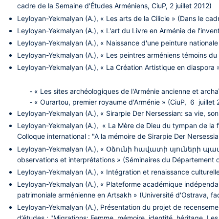
cadre de la Semaine d'Études Arméniens, CiuP, 2 juillet 2012)
Leyloyan-Yekmalyan (A.), « Les arts de la Cilicie » (Dans le ca
Leyloyan-Yekmalyan (A.), « L'art du Livre en Arménie de l'inven
Leyloyan-Yekmalyan (A.), « Naissance d'une peinture nationale 
Leyloyan-Yekmalyan (A.), « Les peintres arméniens témoins du 
Leyloyan-Yekmalyan (A.), « La Création Artistique en diaspora
- « Les sites archéologiques de l'Arménie ancienne et archaïqu
- « Ourartou, premier royaume d'Arménie » (CiuP, 6 juillet 
Leyloyan-Yekmalyan (A.), « Sirarpie Der Nersessian: sa vie, s
Leyloyan-Yekmalyan (A.), « La Mère de Dieu du tympan de la fa
Colloque international : "A la mémoire de Sirarpie Der Nerses
Leyloyan-Yekmalyan (A.), « Օձունի հավատի սյուների պատ
observations et interprétations » (Séminaires du Département d
Leyloyan-Yekmalyan (A.), « Intégration et renaissance culturell
Leyloyan-Yekmalyan (A.), « Plateforme académique indépendan
patrimoniale arménienne en Artsakh » (Université d'Ostrava, fac
Leyloyan-Yekmalyan (A.), Présentation du projet de recensemen
d’études : "Migrations: Femme, mémoire, identité, héritage. Le