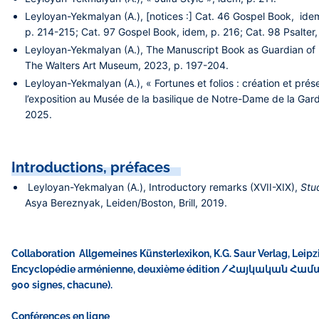
Leyloyan-Yekmalyan (A.), [notices :] Cat. 46 Gospel Book, ide
p. 214-215; Cat. 97 Gospel Book, idem, p. 216; Cat. 98 Psalter,
Leyloyan-Yekmalyan (A.), The Manuscript Book as Guardian of M
The Walters Art Museum, 2023, p. 197-204.
Leyloyan-Yekmalyan (A.), « Fortunes et folios : création et p
l’exposition au Musée de la basilique de Notre-Dame de la Ga
2025.
Introductions, préfaces​
Leyloyan-Yekmalyan (A.), Introductory remarks (XVII-XIX),
Stu
Asya Bereznyak, Leiden/Boston, Brill, 2019.
Collaboration Allgemeines Künsterlexikon, K.G. Saur Verlag, Leipz
Encyclopédie arménienne, deuxième édition /Հայկական Համառոտ
900 signes, chacune).
Conférences en ligne