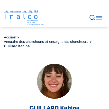
Gestion des consentements
Aller
au
contenu
principal
Accueil
Annuaire des chercheurs et enseignants-chercheurs
Guillard Kahina
GUILLARD
Kahina