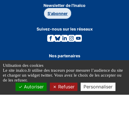
Newsletter de l'Inalco
S'abonner
Suivez-nous sur les réseaux
Lien
Lien
Lien
Lien
Lien
vers
vers
vers
vers
vers
la
la
la
la
la
page
page
page
page
page
Facebook.
Bluesky.
Linkedin.
Instagram.
Youtube.
Nos partenaires
Utilisation des cookies
Le site inalco.fr utilise des traceurs pour mesurer l’audience du site
et charger un widget twitter. Vous avez le choix de les accepter ou
de les refuser.
Autoriser
Refuser
Personnaliser
MENTIONS LÉGALES
DONNÉES PERSONNELLES
© INALCO 2026 - Tous droits réservés