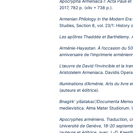
Apocrypha Armeniaca I: Acta Pauli et 
2017, 782 p. (xliv + 738 p.).
Armenian Philology in the Modern Era:
Studies, Section 8, vol. 23/1: History 
Les apôtres Thaddée et Barthélemy. A
Arménie-Hayastan
.
À l’occasion du 5
anniversaire de l’imprimerie arménienn
L’œuvre de David l’Invincible et la tr
Aristotelem Armeniaca. Davidis Opera 1)
Illuminations d’Arménie. Arts du livre 
(auteure et éditrice).
Bnagirk‘ yišatakac‘/Documenta Memoriae
medievistica. Alma Mater Studiorum. Un
Apocryphes arméniens. Traduction, cré
Université de Genève, 18-20 septem
(auteure et éditrice, avec J.-D. Kaestli