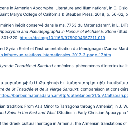
Scene in Armenian Apocryphal Literature and Illuminations”, in C. Gislo
 Saint Mary’s College of California & Steuben Press, 2018, p. 56-62, p
ménien inédit conservé dans le ms. 7753 du Matenadaran”, in L. Di
al Apocrypha and Pseudepigrapha in Honour of Michael E. Stone
(Studi
p. 301-320.
https://doi.org/10.1163/9789004357211_019
d Syrian Relief et l’instrumentalisation du témoignage d’Aurora Mar
rn.info/revue-relations-internationales-2017-3-page-17.htm
tyre de Thaddée et Sanduxt
arméniens: phénomènes d’intertextualit
Վկայաբանութիւն Ս. Թադէոսի եւ Սանդխտոյ կուսին. համեմ
re de St Thaddée et de la vierge Sanduxt
: comparaison et considéra
https://banber.matenadaran.am/ftp/data/Banber21/5.V.Caltsorari.p
an tradition: From Asia Minor to Tarragona through Armenia”, in J. W. 
 and Saint in the East and West
(Studies in Early Christian Apocrypha 
 the Greek cultural heritage in Armenia: the Armenian translations of