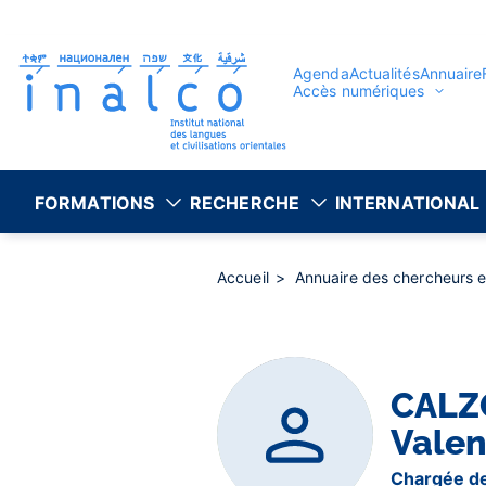
Gestion des consentements
Aller
au
contenu
principal
Agenda
Actualités
Annuaire
Accès numériques
FORMATIONS
RECHERCHE
INTERNATIONAL
Accueil
Annuaire des chercheurs 
CALZ
Valen
Chargée d