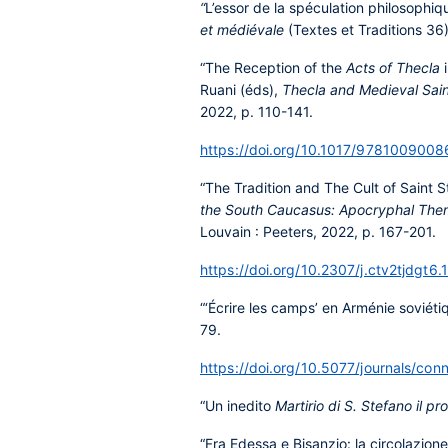
“
L’essor de la spéculation philosophiqu
et médiévale
(Textes et Traditions 36),
“The Reception of the
Acts of Thecla
i
Ruani (éds),
Thecla and Medieval Sain
2022, p. 110-141.
https://doi.org/10.1017/978100900
“The Tradition and The Cult of Saint 
the South Caucasus: Apocryphal Themes
Louvain : Peeters, 2022, p. 167-201.
https://doi.org/10.2307/j.ctv2tjdgt6.
“‘Écrire les camps’ en Arménie soviéti
79.
https://doi.org/10.5077/journals/co
“Un inedito
Martirio di S. Stefano il pr
“Fra Edessa e Bisanzio: la circolazione 