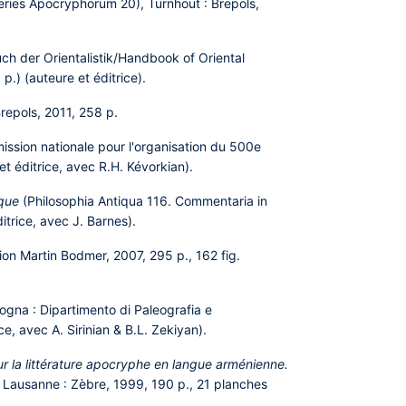
eries Apocryphorum 20), Turnhout : Brepols,
uch der Orientalistik/Handbook of Oriental
 p.) (auteure et éditrice).
repols, 2011, 258 p.
ssion nationale pour l'organisation du 500e
et éditrice, avec R.H. Kévorkian).
aque
(Philosophia Antiqua
116. Commentaria in
ditrice, avec J. Barnes).
ion Martin Bodmer, 2007, 295 p., 162 fig.
logna : Dipartimento di Paleografia e
e, avec A. Sirinian & B.L. Zekiyan).
ur la littérature apocryphe en langue arménienne.
, Lausanne : Zèbre, 1999, 190 p., 21 planches