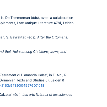
– K. De Temmerman (éds), avec la collaboration
ements, Late Antique Literature 478), Leiden
ian, S. Bayraktar, (éds),
After the Ottomans.
and their Heirs among Christians, Jews, and
& Testament
di Diamanda Galás”, in F. Alpi, R.
(Armenian Texts and Studies 6), Leiden &
/10.1163/9789004527607_018
Calzolari (éd.),
Les arts libéraux et les sciences