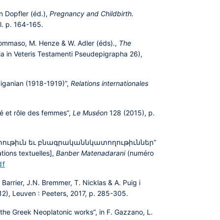
n Dopfler (éd.),
Pregnancy and Childbirth.
l. p. 164-165.
Tommaso, M. Henze & W. Adler (éds).,
The
a in Veteris Testamenti Pseudepigrapha 26),
diganian (1918-1919)”,
Relations internationales
é et rôle des femmes”,
Le Muséon
128 (2015), p.
ատութիւն եւ բնագրականնկատողութիւններ”
tions textuelles],
Banber Matenadarani
(numéro
df
Barrier, J.N. Bremmer, T. Nicklas & A. Puig i
12), Leuven : Peeters, 2017, p. 285-305.
 the Greek Neoplatonic works”, in F. Gazzano, L.