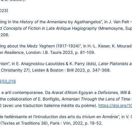
2023)
ting in the
History of the Armenians
by Agathangelos”, in J. Van Pelt 
nd Concepts of Fiction in Late Antique Hagiography
(Mnemosyne, Suppl
-206.
ting about the
Medz Yegheṛn
(1917-1924)”, in H.-L. Kieser, K. Mourad
n Resilience
,
London: I.B. Tauris 2023, p. 81-109.
ism”, in E. Anagnostou-Laoutides & K. Parry (éds),
Later Platonists 
Christianity 27), Leiden & Boston : Brill 2023, p. 347-368.
7850_016
ra e arti contemporanee. Da
Ararat
d’Atom Egoyan a
Defixiones, Will 
 the collaboration of E. Bonfiglio,
Armenian Through the Lens of Time
90 (avec une traduction italienne inédite du poème).
https://doi.org
e hellénisante et l’introduction des arts du
trivium
en Arménie”, in V. 
(Textes et Traditions 36), Paris : Vrin, 2022, p. 19-52.