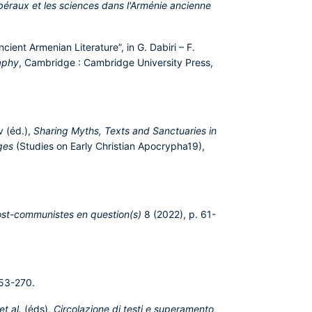
ibéraux et les sciences dans l'Arménie ancienne
ent Armenian Literature”, in G. Dabiri – F.
aphy
, Cambridge : Cambridge University Press,
 (éd.),
Sharing Myths, Texts and Sanctuaries in
ges
(Studies on Early Christian Apocrypha19),
st-communistes en question(s)
8 (2022), p. 61-
253-270.
et al.
(éds),
Circolazione di testi e superamento