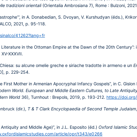
lle tradizioni orientali
(Orientalia Ambrosiana 7), Rome : Bulzoni, 2021
Catastrophe’”, in A. Donabedian, S. Dvoyan, V. Kurshudyan (éds.),
Krikor
INALCO, 2021, p. 95-118.
esinalco/41262?lang=fr
iterature in the Ottoman Empire at the Dawn of the 20th Century”: i
. XV-XXXVII.
la Chiesa: su alcune omelie greche e siriache tradotte in armeno e un
E
0], p. 229-254.
First Mother in Armenian Apocryphal Infancy Gospels”, in C. Gislon D
odern World. European and Middle Eastern Cultures, to Late Antiquit
dern World
36), Turnhout : Brepols, 2019, p. 193-212.
https://doi.o
enbruck (dir.),
T & T Clark Encyclopaedia of Second Temple Judaism
 Antiquity and Middle Age)”, in J.L. Esposito (éd.)
Oxford Islamic Stu
.oxfordislamicstudies.com/article/opr/t343/e0266