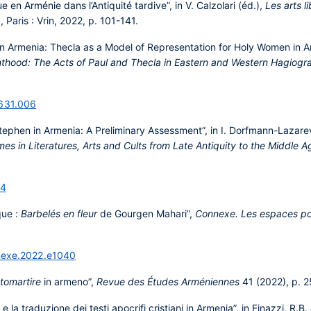
e en Arménie dans l’Antiquité tardive”,
in V. Calzolari (éd.),
Les arts l
 Paris : Vrin, 2022, p. 101-141.
n Armenia: Thecla as a Model of Representation for Holy Women in Anci
thood: The Acts of Paul and Thecla in Eastern and Western Hagiogr
8631.006
Stephen in Armenia: A Preliminary Assessment”, in I. Dorfmann-Lazarev
 in Literatures, Arts and Cults from Late Antiquity to the Middle A
14
que :
Barbelés en fleur
de Gourgen Mahari”,
Connexe. Les espaces po
nnexe.2022.e1040
otomartire
in armeno”,
Revue des Études Arméniennes
41 (2022), p. 
e la traduzione dei testi apocrifi cristiani in Armenia”, in Finazzi, R.B.