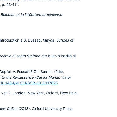
, p. 93-111.
 Beledian et la littérature arménienne
ntroduction à S. Dussap,
Mayda
.
Echoes of
ncomio di santo Stefano
attribuito a Basilio di
opfel, A. Foscati & Ch. Burnett (éds),
y to the Renaissance
(
Cursor Mundi. Viator
rg/10.1484/M.CURSOR-EB.5.117825
, vol. 2, London, New York, Oxford, New Delhi,
dies Online
(2018), Oxford University Press