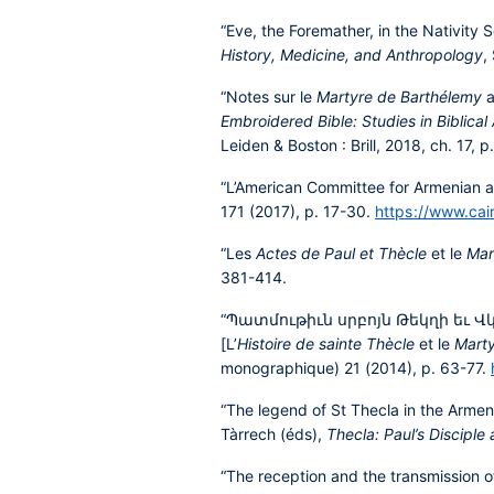
“Eve, the Foremather, in the Nativity 
History, Medicine, and Anthropology
,
“Notes sur le
Martyre de Barthélemy
a
Embroidered Bible: Studies in Biblic
Leiden & Boston : Brill, 2018, ch. 17, 
“L’American Committee for Armenian an
171 (2017), p. 17-30.
https://www.cai
“Les
Actes de Paul et Thècle
et le
Mar
381-414.
“Պատմութիւն սրբոյն Թեկղի եւ 
[L’
Histoire de sainte Thècle
et le
Marty
monographique) 21 (2014), p. 63-77.
“The legend of St Thecla in the Armeni
Tàrrech (éds),
Thecla: Paul’s Disciple
“The reception and the transmission of