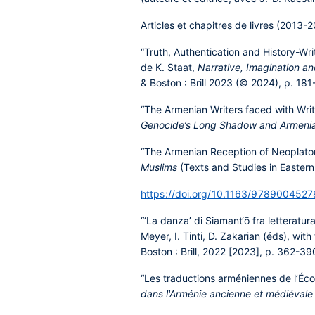
Articles et chapitres de livres (2013-
“Truth, Authentication and History-Wri
de K. Staat,
Narrative, Imagination a
& Boston : Brill 2023 (© 2024), p. 181
“The Armenian Writers faced with Wri
Genocide’s Long Shadow and Armenia
“The Armenian Reception of Neoplaton
Muslims
(Texts and Studies in Eastern 
https://doi.org/10.1163/978900452
“‘La danza’ di Siamant‘ō fra letteratu
Meyer, I. Tinti, D. Zakarian (éds), with
Boston : Brill, 2022 [2023], p. 362-3
“Les traductions arméniennes de l’Écol
dans l'Arménie ancienne et médiévale