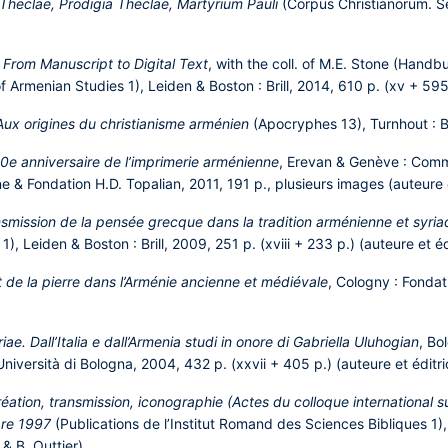
Theclae, Prodigia Theclae, Martyrium Pauli
(Corpus Christianorum. S
 From Manuscript to Digital Text
, with the coll. of M.E. Stone (Handb
of Armenian Studies 1), Leiden & Boston : Brill, 2014, 610 p. (xv + 595
ux origines du christianisme arménien
(Apocryphes 13), Turnhout : B
00e anniversaire de l’imprimerie arménienne
, Erevan & Genève : Commi
e & Fondation H.D. Topalian, 2011, 191 p., plusieurs images (auteure 
ansmission de la pensée grecque dans la tradition arménienne et syri
, Leiden & Boston : Brill, 2009, 251 p. (xviii + 233 p.) (auteure et é
et de la pierre dans l’Arménie ancienne et médiévale
, Cologny : Fondat
. Dall’Italia e dall’Armenia studi in onore di Gabriella Uluhogian
, Bo
iversità di Bologna, 2004, 432 p. (xxvii + 405 p.) (auteure et éditric
ation, transmission, iconographie (Actes du colloque international s
bre 1997
(Publications de l’Institut Romand des Sciences Bibliques
1)
 & B. Outtier).