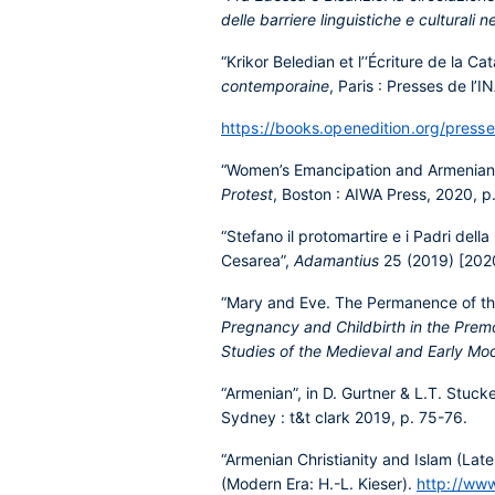
delle barriere linguistiche e culturali ne
“Krikor Beledian et l’‘Écriture de la 
contemporaine
, Paris : Presses de l’
https://books.openedition.org/press
“Women’s Emancipation and Armenian L
Protest
, Boston : AIWA Press, 2020, p
“Stefano il protomartire e i Padri del
Cesarea”,
Adamantius
25 (2019) [202
“Mary and Eve. The Permanence of the 
Pregnancy and Childbirth in the Prem
Studies of the Medieval and Early Mo
“Armenian”, in D. Gurtner & L.T. Stuck
Sydney : t&t clark 2019, p. 75-76.
“Armenian Christianity and Islam (Late
(Modern Era: H.-L. Kieser).
http://www