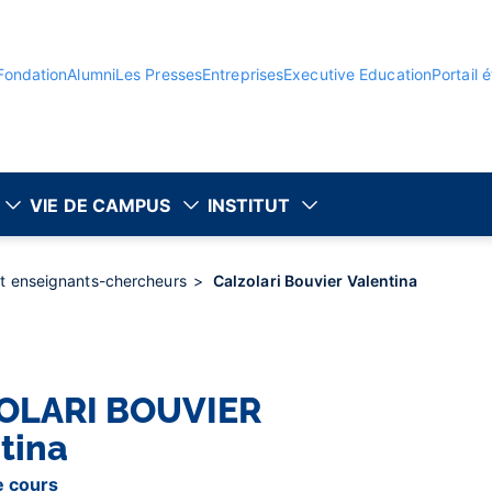
Fondation
Alumni
Les Presses
Entreprises
Executive Education
Portail 
VIE DE CAMPUS
INSTITUT
et enseignants-chercheurs
Calzolari Bouvier Valentina
OLARI BOUVIER
tina
e cours