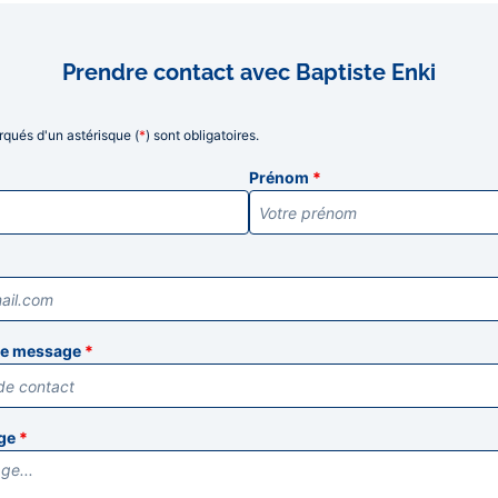
Prendre contact avec Baptiste Enki
qués d'un astérisque (
*
) sont obligatoires.
ns
Prénom
*
tre message
*
age
*