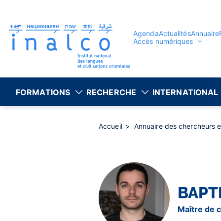
Gestion des consentements
Aller
au
contenu
principal
Agenda
Actualités
Annuaire
Accès numériques
FORMATIONS
RECHERCHE
INTERNATIONAL
Accueil
Annuaire des chercheurs 
BAPT
Maître de 