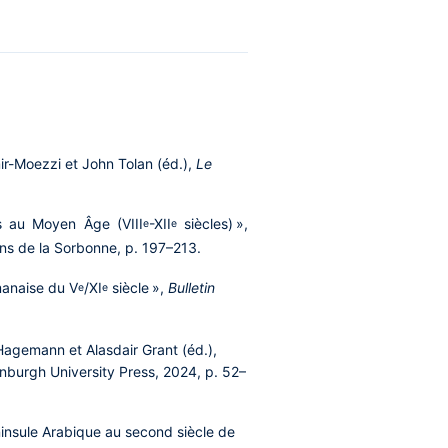
-Moezzi et John Tolan (éd.),
Le
is au Moyen Âge (VIII
-XII
siècles) »,
e
e
ions de la Sorbonne, p. 197–213.
manaise du V
/XI
siècle »,
Bulletin
e
e
gemann et Alasdair Grant (éd.),
inburgh University Press, 2024, p. 52–
ninsule Arabique au second siècle de