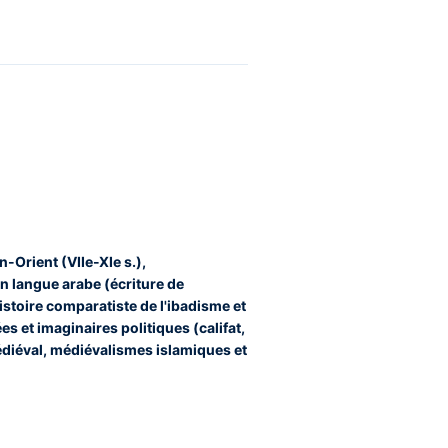
n-Orient (VIIe-XIe s.),
n langue arabe (écriture de
 histoire comparatiste de l'ibadisme et
s et imaginaires politiques (califat,
édiéval, médiévalismes islamiques et