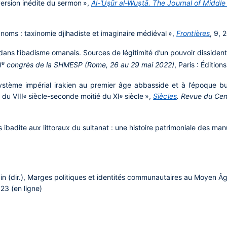
ersion inédite du sermon »,
Al-ʿUṣūr al-Wuṣtā. The Journal of Middle
noms : taxinomie djihadiste et imaginaire médiéval »,
Frontières
, 9, 
dans l’ibadisme omanais. Sources de légitimité d’un pouvoir dissident
e
I
congrès de la SHMESP (Rome, 26 au 29 mai 2022)
, Paris : Éditio
stème impérial irakien au premier âge abbasside et à l’époque buy
 du VIII
siècle-seconde moitié du XI
siècle »,
Siècles
. Revue du Cent
e
e
 ibadite aux littoraux du sultanat : une histoire patrimoniale des man
in (dir.), Marges politiques et identités communautaires au Moyen Â
023 (en ligne)