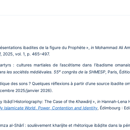
présentations ibadites de la figure du Prophète »,
in
Mohammad Ali Amir
f, 2025, vol. 1, p. 465–497.
artyrs : cultures martiales de l’ascétisme dans l’ibadisme omana
e
ns les sociétés médiévales. 55
congrès de la SHMESP
, Paris, Édit
dique des sons ? Quelques réflexions à partir d’une source ibadite o
décembre 2025/janvier 2026).
ly Ibāḍī Historiography: The Case of the
Khawārij
»,
in
Hannah-Lena Ha
ly Islamicate World. Power, Contention and Identity
, Édimbourg : Ed
za al-Shārī : soulèvement kharijite et rhétorique ibāḍite dans la pé