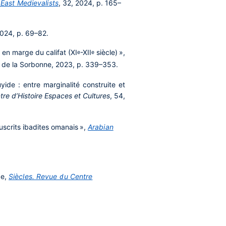
 East Medievalists
, 32, 2024, p. 165–
2024, p. 69–82.
 en marge du califat (XI
-XII
siècle) »,
e
e
ns de la Sorbonne, 2023, p. 339–353.
ide : entre marginalité construite et
re d’Histoire Espaces et Cultures
, 54,
uscrits ibadites omanais »,
Arabian
ge,
Siècles. Revue du Centre