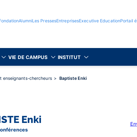
Fondation
Alumni
Les Presses
Entreprises
Executive Education
Portail 
VIE DE CAMPUS
INSTITUT
et enseignants-chercheurs
Baptiste Enki
ISTE
Enki
En
conférences