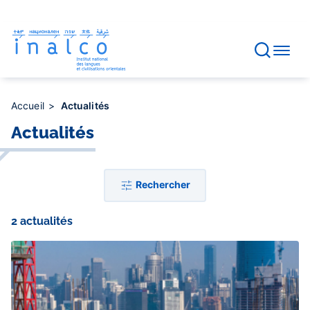
Gestion des consentements
Aller
au
contenu
principal
Accueil
Actualités
Actualités
Rechercher
2 actualités